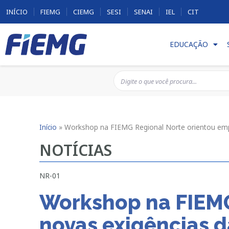
INÍCIO
FIEMG
CIEMG
SESI
SENAI
IEL
CIT
EDUCAÇÃO
Início
»
Workshop na FIEMG Regional Norte orientou emp
NOTÍCIAS
NR-01
Workshop na FIEMG
novas exigências 