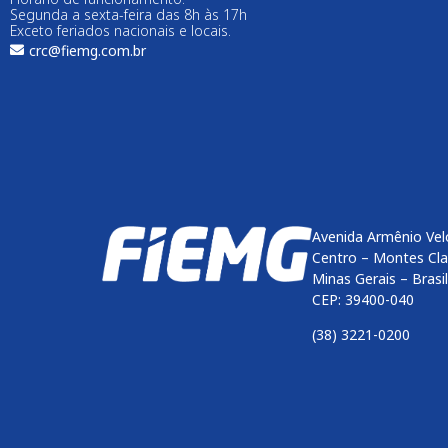
Segunda a sexta-feira das 8h às 17h
Exceto feriados nacionais e locais.
crc@fiemg.com.br
Avenida Armênio Vel
Centro – Montes Cl
Minas Gerais – Brasil
CEP: 39400-040
(38) 3221-0200
Enviar
btn-02
btn-03
btn-04