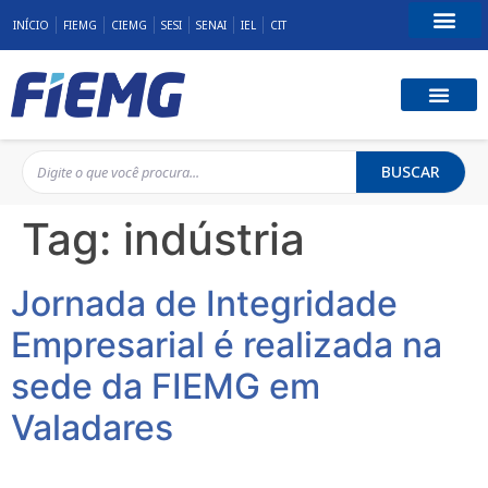
INÍCIO
FIEMG
CIEMG
SESI
SENAI
IEL
CIT
Fale Conosco
BUSCAR
Tag:
indústria
Jornada de Integridade
Empresarial é realizada na
sede da FIEMG em
Valadares