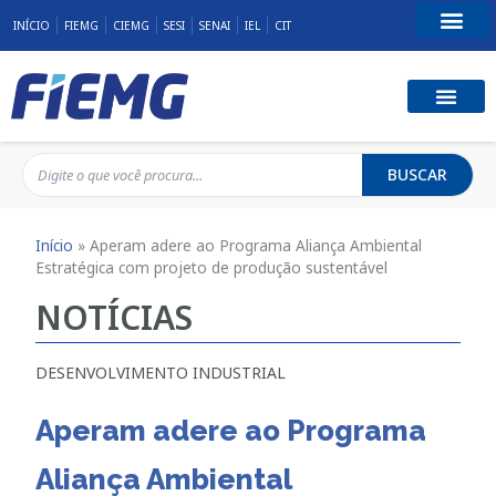
INÍCIO
FIEMG
CIEMG
SESI
SENAI
IEL
CIT
Fale Conosco
BUSCAR
Início
»
Aperam adere ao Programa Aliança Ambiental
Estratégica com projeto de produção sustentável
NOTÍCIAS
DESENVOLVIMENTO INDUSTRIAL
Aperam adere ao Programa
Aliança Ambiental