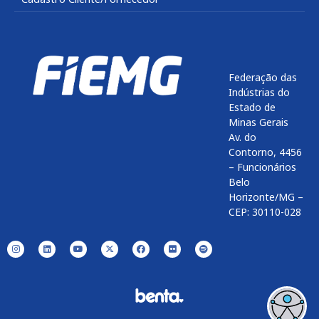
Federação das
Indústrias do
Estado de
Minas Gerais
Av. do
Contorno, 4456
– Funcionários
Belo
Horizonte/MG –
CEP: 30110-028
Enviar
btn-02
btn-03
btn-04