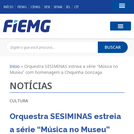
INÍCIO
FIEMG
CIEMG
SESI
SENAI
IEL
CIT
Fale Conosco
BUSCAR
Início
»
Orquestra SESIMINAS estreia a série “Música no
Museu” com homenagem a Chiquinha Gonzaga
NOTÍCIAS
CULTURA
Orquestra SESIMINAS estreia
a série “Música no Museu”