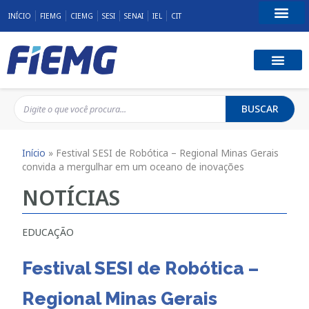
INÍCIO
FIEMG
CIEMG
SESI
SENAI
IEL
CIT
Fale Conosco
BUSCAR
Início
»
Festival SESI de Robótica – Regional Minas Gerais
convida a mergulhar em um oceano de inovações
NOTÍCIAS
EDUCAÇÃO
Festival SESI de Robótica –
Regional Minas Gerais