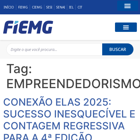
INÍCIO
FIEMG
CIEMG
SESI
SENAI
IEL
CIT
Fale Conosco
BUSCAR
Tag:
EMPREENDEDORISM
CONEXÃO ELAS 2025:
SUCESSO INESQUECÍVEL E
CONTAGEM REGRESSIVA
PARA A 4ª EDIÇÃO