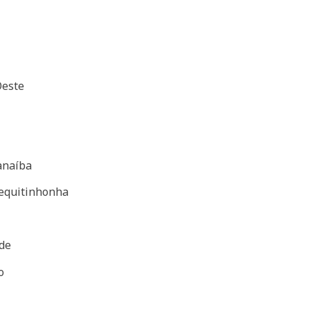
este
anaíba
equitinhonha
de
o