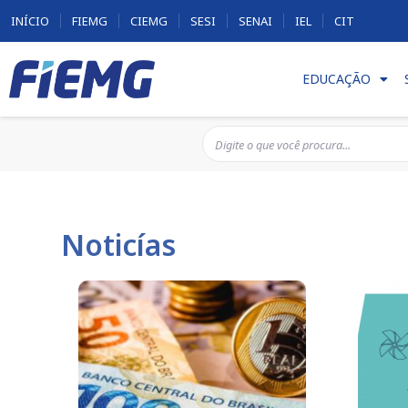
INÍCIO
FIEMG
CIEMG
SESI
SENAI
IEL
CIT
EDUCAÇÃO
Noticías