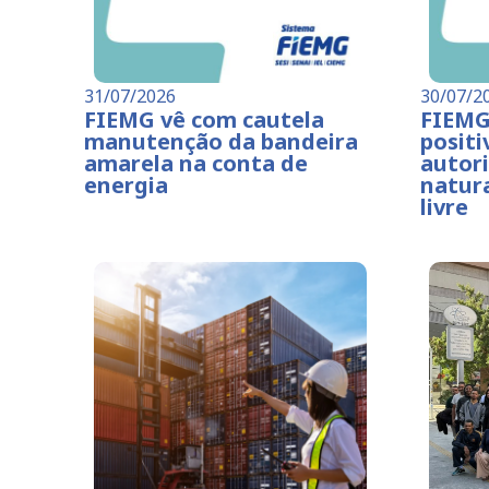
31/07/2026
30/07/2
FIEMG vê com cautela
FIEMG
manutenção da bandeira
positi
amarela na conta de
autori
energia
natur
livre