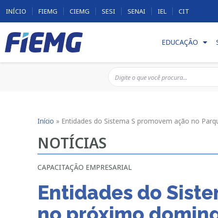
INÍCIO
FIEMG
CIEMG
SESI
SENAI
IEL
CIT
EDUCAÇÃO
Início
»
Entidades do Sistema S promovem ação no Parq
NOTÍCIAS
CAPACITAÇÃO EMPRESARIAL
Entidades do Sist
no próximo domin