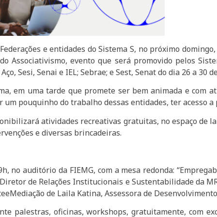
Federações e entidades do Sistema S, no próximo domingo, 
 do Associativismo, evento que será promovido pelos Sist
ço, Sesi, Senai e IEL; Sebrae; e Sest, Senat do dia 26 a 30 
ma, em uma tarde que promete ser bem animada e com atra
 um pouquinho do trabalho dessas entidades, ter acesso a p
onibilizará atividades recreativas gratuitas, no espaço de l
tervenções e diversas brincadeiras.
19h, no auditório da FIEMG, com a mesa redonda: “Empregabi
 Diretor de Relações Institucionais e Sustentabilidade da 
iteeMediação de Laila Katina, Assessora de Desenvolvimento
nte palestras, oficinas, workshops, gratuitamente, com ex