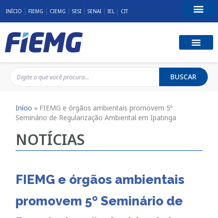
INÍCIO
FIEMG
CIEMG
SESI
SENAI
IEL
CIT
Fale Conosco
BUSCAR
Início
»
FIEMG e órgãos ambientais promovem 5º
Seminário de Regularização Ambiental em Ipatinga
NOTÍCIAS
FIEMG e órgãos ambientais
promovem 5º Seminário de