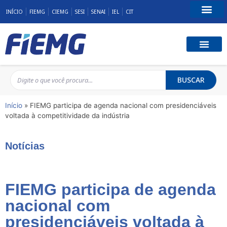
INÍCIO
FIEMG
CIEMG
SESI
SENAI
IEL
CIT
Fale Conosco
BUSCAR
Início
»
FIEMG participa de agenda nacional com presidenciáveis
voltada à competitividade da indústria
Notícias
FIEMG participa de agenda
nacional com
presidenciáveis voltada à