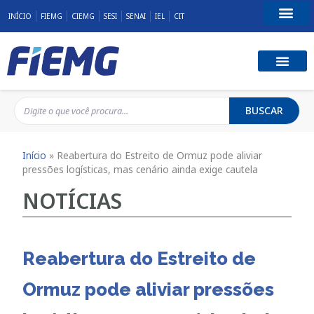
INÍCIO
FIEMG
CIEMG
SESI
SENAI
IEL
CIT
Fale Conosco
BUSCAR
Início
»
Reabertura do Estreito de Ormuz pode aliviar
pressões logísticas, mas cenário ainda exige cautela
NOTÍCIAS
Reabertura do Estreito de
Ormuz pode aliviar pressões