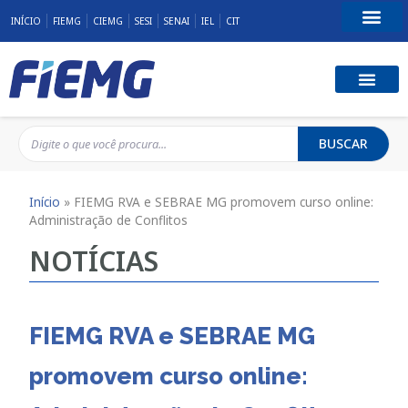
INÍCIO
FIEMG
CIEMG
SESI
SENAI
IEL
CIT
Fale Conosco
BUSCAR
Início
»
FIEMG RVA e SEBRAE MG promovem curso online:
Administração de Conflitos
NOTÍCIAS
FIEMG RVA e SEBRAE MG
promovem curso online: