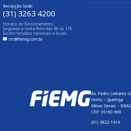
Recepção Sede:
(31) 3263 4200
Horário de funcionamento:
Segunda a sexta-feira das 8h às 17h
Exceto feriados nacionais e locais.
crc@fiemg.com.br
Av. Pedro Linhares G
Horto – Ipatinga
Minas Gerais – BRAS
CEP: 35160-900
(31) 3822-1414
Enviar
btn-02
btn-03
btn-04