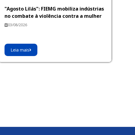
"Agosto Lilás": FIEMG mobiliza indústrias
no combate à violência contra a mulher
03/08/2026
Leia mais