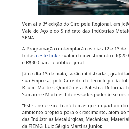
Vem aí a
3ª
edição do Giro pela Regional, em Jo
Vale do Aço e do Sindicato das Indústrias Metal
SENAI.
A Programação contemplará nos dias 12 e 13 de m
feitas
neste link.
O valor do investimento é R$200
e R$300 para o público geral.
Já no dia 13 de maio, serão ministradas, gratuitam
sua Empresa, pelo Gerente da Tecnologia da Inf
Bruno Martins Quintão e a Palestra: Reforma Tr
Samarone Martins. Interessados poderão se insc
“Este ano o Giro trará temas que impactam dire
ambiente propício para o crescimento, além de 
das Indústrias Metalúrgicas, Mecânicas, Material
da FIEMG, Luiz Sérgio Martins Júnior.