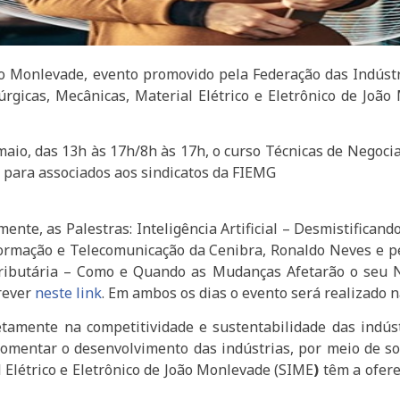
ão Monlevade, evento promovido pela Federação das Indúst
úrgicas, Mecânicas, Material Elétrico e Eletrônico de Joã
aio, das 13h às 17h/8h às 17h, o curso Técnicas de Negoci
 para associados aos sindicatos da FIEMG
ente, as Palestras: Inteligência Artificial – Desmistificando 
ormação e Telecomunicação da Cenibra, Ronaldo Neves e pel
ibutária – Como e Quando as Mudanças Afetarão o seu Neg
rever
neste link
. Em ambos os dias o evento será realizado n
tamente na competitividade e sustentabilidade das indúst
fomentar o desenvolvimento das indústrias, por meio de s
 Elétrico e Eletrônico de João Monlevade (SIME
)
têm a ofere