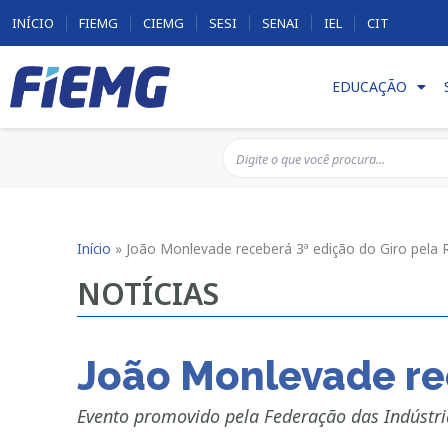
INÍCIO
FIEMG
CIEMG
SESI
SENAI
IEL
CIT
EDUCAÇÃO
Início
»
João Monlevade receberá 3ª edição do Giro pela 
NOTÍCIAS
João Monlevade rec
Evento promovido pela Federação das Indústri