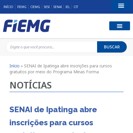
INÍCIO
FIEMG
CIEMG
SESI
SENAI
IEL
CIT
Fale Conosco
BUSCAR
Início
»
SENAI de Ipatinga abre inscrições para cursos
gratuitos por meio do Programa Minas Forma
NOTÍCIAS
SENAI de Ipatinga abre
inscrições para cursos