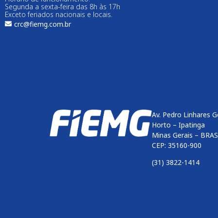
Segunda a sexta-feira das 8h às 17h
Exceto feriados nacionais e locais.
crc@fiemg.com.br
Av. Pedro Linhares G
Horto – Ipatinga
Minas Gerais – BRAS
CEP: 35160-900
(31) 3822-1414
Enviar
btn-02
btn-03
btn-04