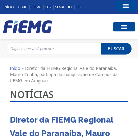
INÍCIO
FIEMG
CIEMG
SESI
SENAI
IEL
CIT
Fale Conosco
BUSCAR
Início
»
Diretor da FIEMG Regional Vale do Paranaíba,
Mauro Cunha, participa da inauguração de Campus da
UEMG em Araguari
NOTÍCIAS
Diretor da FIEMG Regional
Vale do Paranaíba, Mauro