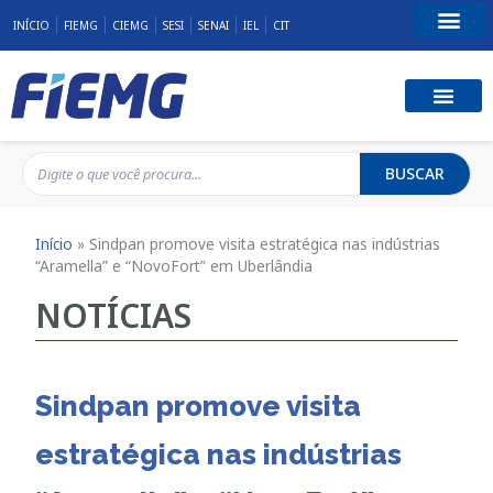
INÍCIO
FIEMG
CIEMG
SESI
SENAI
IEL
CIT
Fale Conosco
BUSCAR
Início
»
Sindpan promove visita estratégica nas indústrias
“Aramella” e “NovoFort” em Uberlândia
NOTÍCIAS
Sindpan promove visita
estratégica nas indústrias