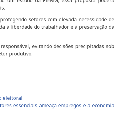
undo um estudo da FIEMG, essa proposta poderá
ís.
, protegendo setores com elevada necessidade de
da à liberdade do trabalhador e à preservação da
 responsável, evitando decisões precipitadas sob
tor produtivo.
 eleitoral
etores essenciais ameaça empregos e a economia