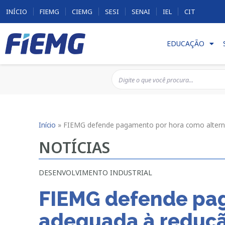
INÍCIO
FIEMG
CIEMG
SESI
SENAI
IEL
CIT
EDUCAÇÃO
Início
»
FIEMG defende pagamento por hora como alterna
NOTÍCIAS
DESENVOLVIMENTO INDUSTRIAL
FIEMG defende pag
adequada à reduçã