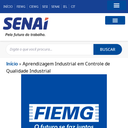
INÍCIO
FIEMG
CIEMG
SESI
SENAI
IEL
CIT
Fale Conosco
BUSCAR
»
Aprendizagem Industrial em Controle de
Início
Qualidade Industrial