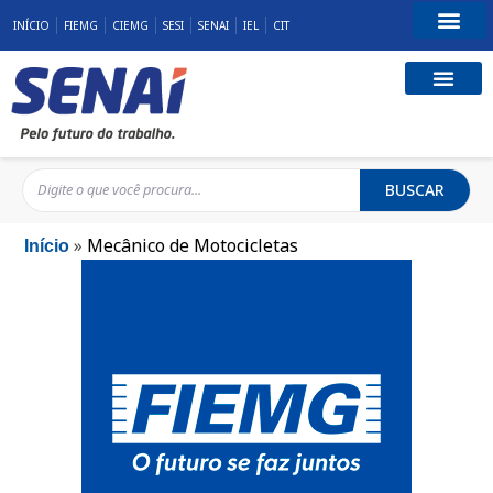
INÍCIO
FIEMG
CIEMG
SESI
SENAI
IEL
CIT
Fale Conosco
BUSCAR
»
Mecânico de Motocicletas
Início