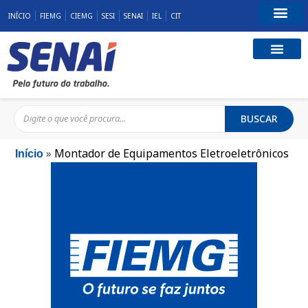
INÍCIO
FIEMG
CIEMG
SESI
SENAI
IEL
CIT
Fale Conosco
BUSCAR
»
Montador de Equipamentos Eletroeletrônicos
Início