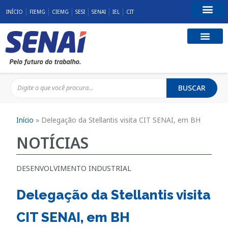
INÍCIO
FIEMG
CIEMG
SESI
SENAI
IEL
CIT
Fale Conosco
BUSCAR
Início
»
Delegação da Stellantis visita CIT SENAI, em BH
NOTÍCIAS
DESENVOLVIMENTO INDUSTRIAL
Delegação da Stellantis visita
CIT SENAI, em BH