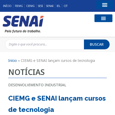
INÍCIO
FIEMG
CIEMG
SESI
SENAI
IEL
CIT
Fale Conosco
BUSCAR
Início
»
CIEMG e SENAI lançam cursos de tecnologia
NOTÍCIAS
DESENVOLVIMENTO INDUSTRIAL
CIEMG e SENAI lançam cursos
de tecnologia