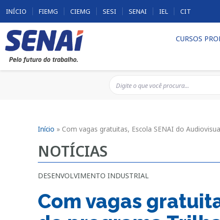
INÍCIO
FIEMG
CIEMG
SESI
SENAI
IEL
CIT
CURSOS PRO
Início
»
Com vagas gratuitas, Escola SENAI do Audiovisual
NOTÍCIAS
DESENVOLVIMENTO INDUSTRIAL
Com vagas gratuita