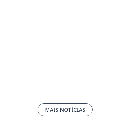
Faculdade SENAI prorroga inscrições até
30/7
23/07/2026
Leia mais
MAIS NOTÍCIAS