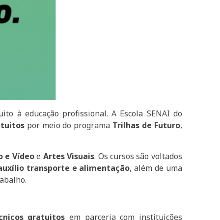
to à educação profissional. A Escola SENAI do
atuitos
por meio do programa
Trilhas de Futuro
,
o e Vídeo
e
Artes Visuais
. Os cursos são voltados
auxílio transporte e alimentação
, além de uma
rabalho.
cnicos gratuitos
em parceria com instituições