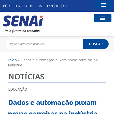
INÍCIO
FIEMG
CIEMG
SESI
SENAI
IEL
CIT
Fale Conosco
BUSCAR
Início
»
Dados e automação puxam novas carreiras na
indústria
NOTÍCIAS
EDUCAÇÃO
Dados e automação puxam
novas carreiras na indústria