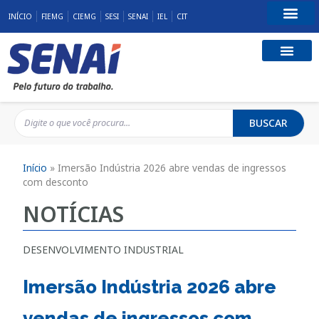
INÍCIO
FIEMG
CIEMG
SESI
SENAI
IEL
CIT
Fale Conosco
BUSCAR
Início
»
Imersão Indústria 2026 abre vendas de ingressos
com desconto
NOTÍCIAS
DESENVOLVIMENTO INDUSTRIAL
Imersão Indústria 2026 abre
vendas de ingressos com