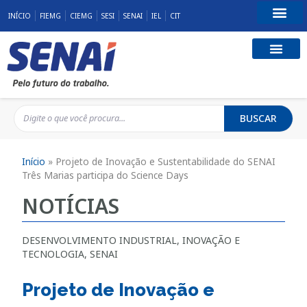
INÍCIO
FIEMG
CIEMG
SESI
SENAI
IEL
CIT
Fale Conosco
BUSCAR
Início
»
Projeto de Inovação e Sustentabilidade do SENAI
Três Marias participa do Science Days
NOTÍCIAS
DESENVOLVIMENTO INDUSTRIAL
,
INOVAÇÃO E
TECNOLOGIA
,
SENAI
Projeto de Inovação e