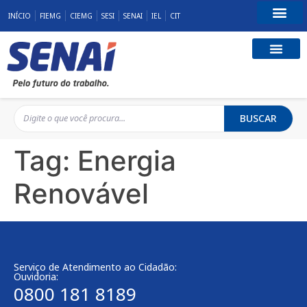
INÍCIO
FIEMG
CIEMG
SESI
SENAI
IEL
CIT
Fale Conosco
BUSCAR
Tag:
Energia
Renovável
Serviço de Atendimento ao Cidadão:
Ouvidoria:
0800 181 8189