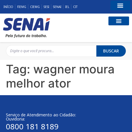
INÍCIO
FIEMG
CIEMG
SESI
SENAI
IEL
CIT
Fale Conosco
BUSCAR
Tag:
wagner moura
melhor ator
Serviço de Atendimento ao Cidadão:
Ouvidoria:
0800 181 8189