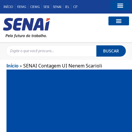
INÍCIO
FIEMG
CIEMG
SESI
SENAI
IEL
CIT
Fale Conosco
BUSCAR
»
SENAI Contagem UI Nenem Scarioli
Início