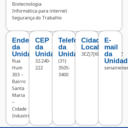
Biotecnologia
Informática para internet
Segurança do Trabalho
Endereço
CEP
Telefone
Cidade
E-
da
da
da
Localizada
mail
Unidade
Unidade
Unidade
da
3EZJ7JXEFHVHAYQZ
Unidad
Rua
32.240-
(31)
Hum
222
3505-
senainenem
303 –
3400
Bairro
Santa
Maria
–
Cidade
Industrial