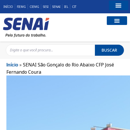
INÍCIO
FIEMG
CIEMG
SESI
SENAI
IEL
CIT
Fale Conosco
BUSCAR
»
SENAI São Gonçalo do Rio Abaixo CFP José
Início
Fernando Coura