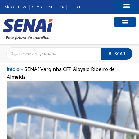
INÍCIO
FIEMG
CIEMG
SESI
SENAI
IEL
CIT
Fale Conosco
BUSCAR
»
SENAI Varginha CFP Aloysio Ribeiro de
Início
Almeida