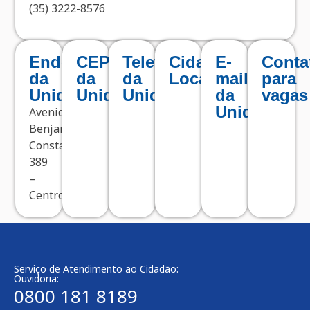
(35) 3222-8576
Endereço
CEP
Telefone
Cidade
E-
Conta
da
da
da
Localizada
mail
para
Unidade
Unidade
Unidade
da
vagas
Unidade
Avenida
Benjamin
Constant,
389
–
Centro
Serviço de Atendimento ao Cidadão:
Ouvidoria:
0800 181 8189