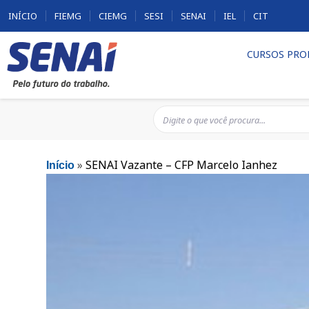
INÍCIO
FIEMG
CIEMG
SESI
SENAI
IEL
CIT
CURSOS PRO
»
SENAI Vazante – CFP Marcelo Ianhez
Início