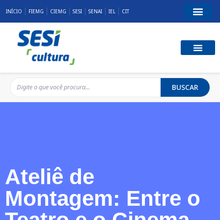
INÍCIO
FIEMG
CIEMG
SESI
SENAI
IEL
CIT
BUSCAR
Ateliê de
Montagem: Entre o
Teatro e o Cinema