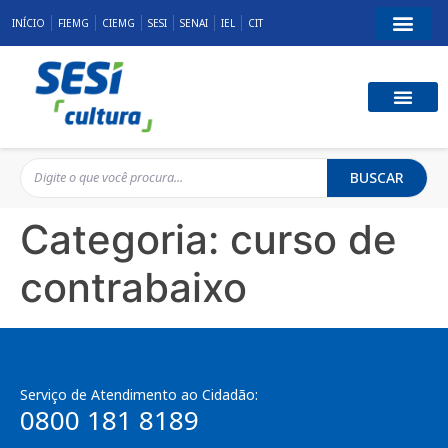
INÍCIO
FIEMG
CIEMG
SESI
SENAI
IEL
CIT
BUSCAR
Categoria:
curso de
contrabaixo
Serviço de Atendimento ao Cidadão:
0800 181 8189