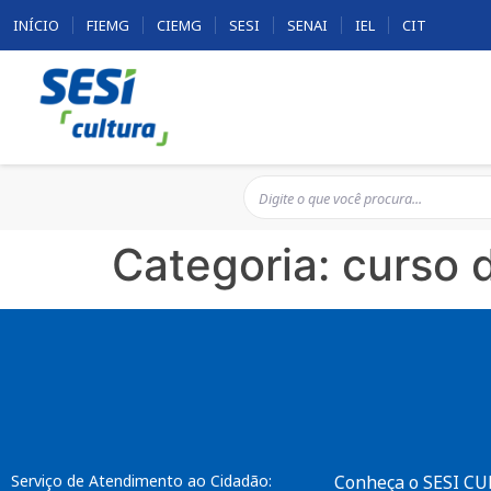
INÍCIO
FIEMG
CIEMG
SESI
SENAI
IEL
CIT
Categoria:
curso 
Serviço de Atendimento ao Cidadão:
Conheça o SESI C