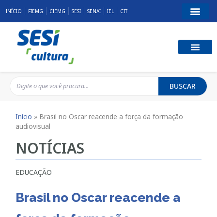
INÍCIO
FIEMG
CIEMG
SESI
SENAI
IEL
CIT
BUSCAR
Início
»
Brasil no Oscar reacende a força da formação
audiovisual
NOTÍCIAS
EDUCAÇÃO
Brasil no Oscar reacende a