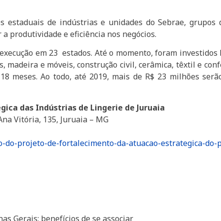
es estaduais de indústrias e unidades do Sebrae, grupo
a produtividade e eficiência nos negócios.
xecução em 23 estados. Até o momento, foram investidos 
, madeira e móveis, construção civil, cerâmica, têxtil e con
 18 meses. Ao todo, até 2019, mais de R$ 23 milhões serã
ica das Indústrias de Lingerie de Juruaia
Ana Vitória, 135, Juruaia – MG
-do-projeto-de-fortalecimento-da-atuacao-estrategica-do-
as Gerais: benefícios de se associar