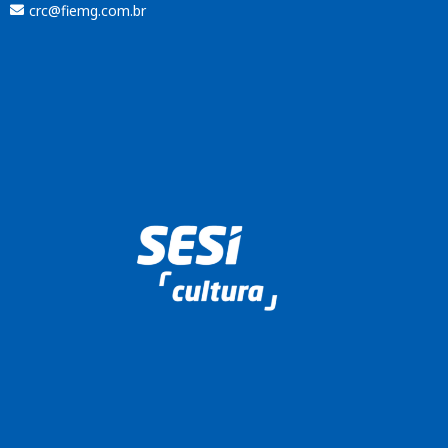
crc@fiemg.com.br
Enviar
btn-02
btn-03
btn-04