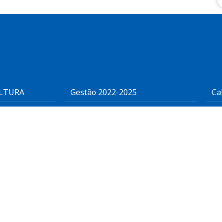
ULTURA
Gestão 2022-2025
Ca
Trabalhe Conosco
Pa
Estatuto FIEMG
Pa
Ouvidoria
Co
Aviso de Privacidade e
Ca
Proteção de Dados
Integridade
Manual de Marcas