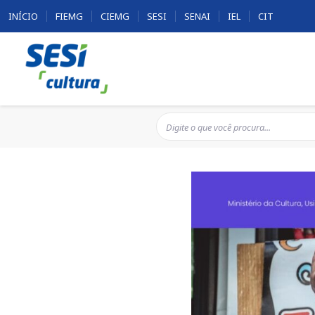
INÍCIO
FIEMG
CIEMG
SESI
SENAI
IEL
CIT