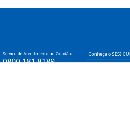
Enviar
btn-02
btn-03
btn-04
Serviço de Atendimento ao Cidadão:
Conheça o SESI C
0800 181 8189
Fale Conosco
Ouvidoria:
SAC
0800 882 2525
Intranet
Recepção Sede:
(31) 3263 4200
Horário de funcionamento:
Segunda a sexta-feira das 8h às 17h
Exceto feriados nacionais e locais.
crc@fiemg.com.br