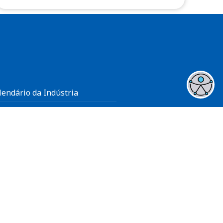
lendário da Indústria
gamento RPA
gamento a Empresas
ntratações e Alienações
dastro Cliente/Fornecedor