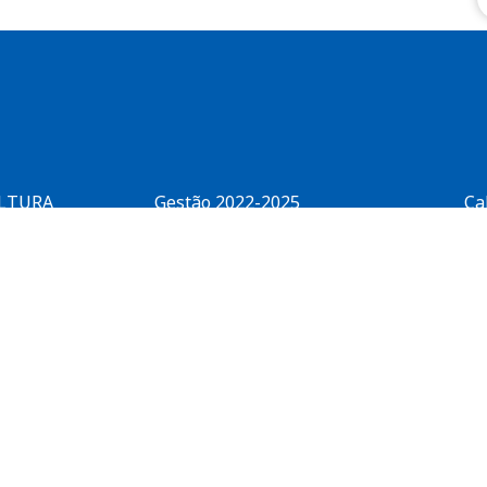
ULTURA
Gestão 2022-2025
Ca
Trabalhe Conosco
Pa
Estatuto FIEMG
Pa
Ouvidoria
Co
Aviso de Privacidade e
Ca
Proteção de Dados
Integridade
Manual de Marcas