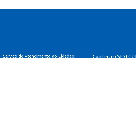
Enviar
btn-02
btn-03
btn-04
Serviço de Atendimento ao Cidadão:
Conheça o SESI C
0800 181 8189
Fale Conosco
Ouvidoria:
SAC
0800 882 2525
Intranet
Recepção Sede:
(31) 3263 4200
Horário de funcionamento:
Segunda a sexta-feira das 8h às 17h
Exceto feriados nacionais e locais.
crc@fiemg.com.br