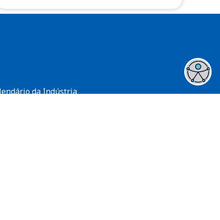
lendário da Indústria
gamento RPA
gamento a Empresas
ntratações e Alienações
dastro Cliente/Fornecedor