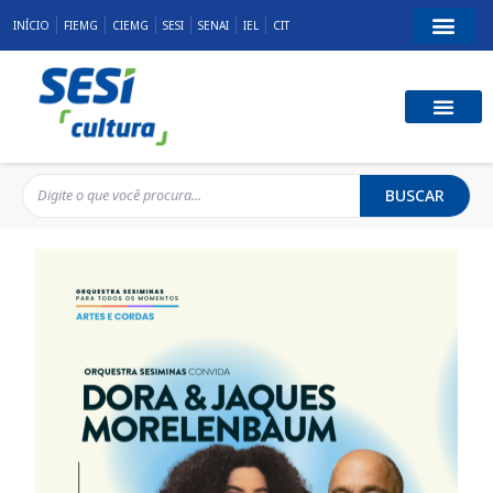
INÍCIO
FIEMG
CIEMG
SESI
SENAI
IEL
CIT
BUSCAR