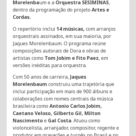
Morelenba
um e a
Orquestra SESIMINAS
,
dentro da programação do projeto
Artes e
Cordas.
O repertório inclui
14 músicas,
com arranjos
orquestrais assinados, em sua maioria, por
Jaques Morelenbaum. O programa reúne
composições autorais de Dora e obras de
artistas como
Tom Jobim e Fito Paez
, em
versões inéditas para orquestra.
Com 50 anos de carreira,
Jaques
Morelenbaum
construiu uma trajetória que
inclui participação em mais de 900 álbuns e
colaborações com nomes centrais da música
brasileira como
Antonio Carlos Jobim,
Caetano Veloso, Gilberto Gil, Milton
Nascimento
e
Gal Costa
. Atuou como
violoncelista, arranjador, compositor, regente e
produtor em gravações e turnês no Brasil e no