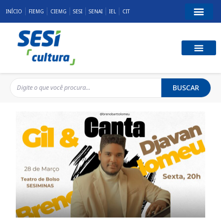
INÍCIO
FIEMG
CIEMG
SESI
SENAI
IEL
CIT
BUSCAR