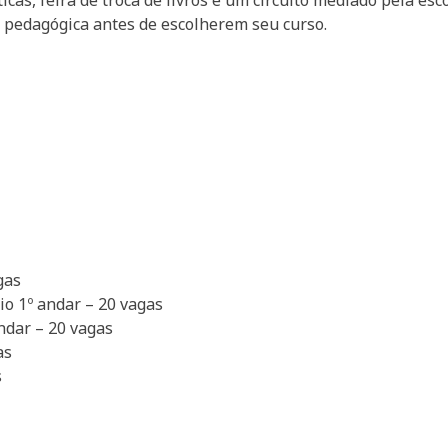
cas, feira de troca de livros e um circuito mediado pela es
a pedagógica antes de escolherem seu curso.
gas
io 1º andar – 20 vagas
ndar – 20 vagas
as
s