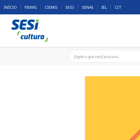
INÍCIO
FIEMG
CIEMG
SESI
SENAI
IEL
CIT