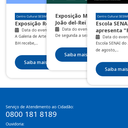
Exposição Minas das Minas 
Centro Cultural SESIMINAS BH
Centro Cultural SESI
João del-Rei e Nazareno
Exposição Restos de clareúme
Escola SENAI
Data do evento: 04/08/2026
apresenta "
Data do evento: 10/07/2026
De segunda a sexta, das 8h às 18h
A Galeria de Artes do Centro Cultural SESIMINAS
Data do even
BH recebe,...
Escola SENAI do 
de agosto,...
Saiba mais
Saiba mais
Saiba mais
Serviço de Atendimento ao Cidadão:
0800 181 8189
Ouvidoria: