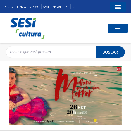
INÍCIO
FIEMG
CIEMG
SESI
SENAI
IEL
CIT
BUSCAR