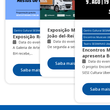
Exposição Minas das Minas 
Centro Cultural SESIMINAS BH
Centro Cultural SESI
João del-Rei e Nazareno
Exposição Restos de clareúme
Encontros Musicais U
Data do evento: 04/08/2026
Data do evento: 10/07/2026
Teatro SESIMINAS Ub
De segunda a sexta, das 8h às 18h
A Galeria de Artes do Centro Cultural SESIMINAS
Encontros M
BH recebe,...
apresenta B
Data do even
Saiba mais
O projeto Encontr
Saiba mais
SESI Cultura Uber
Saiba mais