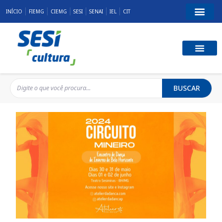
INÍCIO
FIEMG
CIEMG
SESI
SENAI
IEL
CIT
BUSCAR