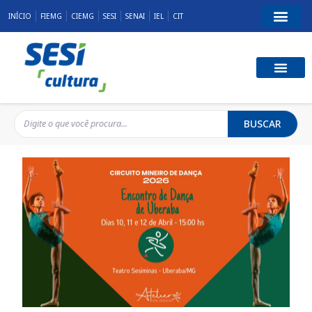
INÍCIO
FIEMG
CIEMG
SESI
SENAI
IEL
CIT
BUSCAR