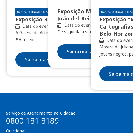
Exposição Minas das Minas 
Centro Cultural SESIMINAS BH
Centro Cultural SESI
João del-Rei e Nazareno
Exposição Restos de clareúme
Exposição “
Data do evento: 04/08/2026
Cartografias
Data do evento: 10/07/2026
De segunda a sexta, das 8h às 18h
A Galeria de Artes do Centro Cultural SESIMINAS
Belo Horizo
BH recebe,...
Data do even
Mostra de Juliana
Saiba mais
jovens negros, pa
Saiba mais
Saiba mais
Serviço de Atendimento ao Cidadão:
0800 181 8189
Ouvidoria: