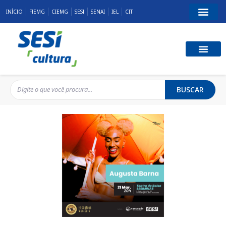
INÍCIO
FIEMG
CIEMG
SESI
SENAI
IEL
CIT
BUSCAR