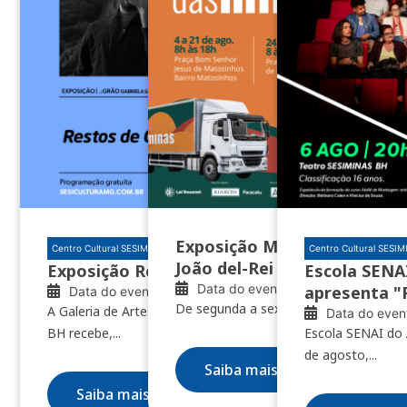
Exposição Minas das Minas 
Centro Cultural SESIMINAS BH
Centro Cultural SESI
João del-Rei e Nazareno
Exposição Restos de clareúme
Escola SENAI
Data do evento: 04/08/2026
apresenta "
Data do evento: 10/07/2026
De segunda a sexta, das 8h às 18h
A Galeria de Artes do Centro Cultural SESIMINAS
Data do even
BH recebe,...
Escola SENAI do 
de agosto,...
Saiba mais
Saiba mais