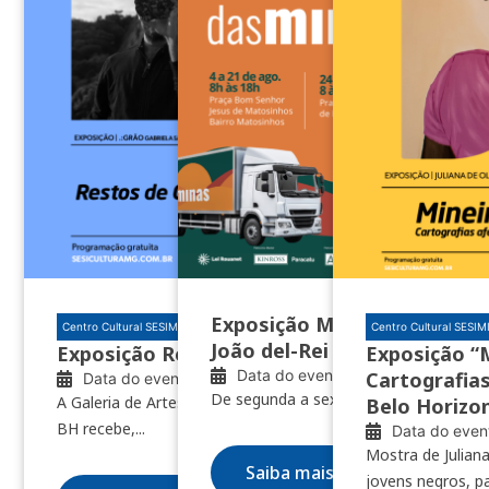
Exposição Minas das Minas 
Centro Cultural SESIMINAS BH
Centro Cultural SESI
João del-Rei e Nazareno
Exposição Restos de clareúme
Exposição “
Data do evento: 04/08/2026
Cartografias
Data do evento: 10/07/2026
De segunda a sexta, das 8h às 18h
A Galeria de Artes do Centro Cultural SESIMINAS
Belo Horizo
BH recebe,...
Data do even
Mostra de Juliana
Saiba mais
jovens negros, pa