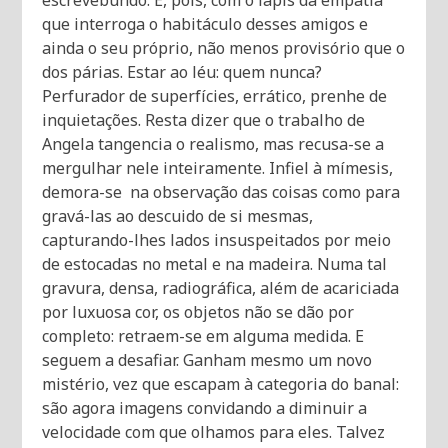
escrevebundo. É, pois, com o lápis da empatia
que interroga o habitáculo desses amigos e
ainda o seu próprio, não menos provisório que o
dos párias. Estar ao léu: quem nunca?
Perfurador de superfícies, errático, prenhe de
inquietações. Resta dizer que o trabalho de
Angela tangencia o realismo, mas recusa-se a
mergulhar nele inteiramente. Infiel à mímesis,
demora-se na observação das coisas como para
gravá-las ao descuido de si mesmas,
capturando-lhes lados insuspeitados por meio
de estocadas no metal e na madeira. Numa tal
gravura, densa, radiográfica, além de acariciada
por luxuosa cor, os objetos não se dão por
completo: retraem-se em alguma medida. E
seguem a desafiar. Ganham mesmo um novo
mistério, vez que escapam à categoria do banal:
são agora imagens convidando a diminuir a
velocidade com que olhamos para eles. Talvez