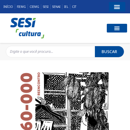
INÍCIO
FIEMG
CIEMG
SESI
SENAI
IEL
CIT
BUSCAR